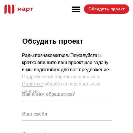
Обсудить проект
Обсудить проект
Нажимая на кнопку «Отправить», вы
Рады познакомиться. Пожалуйста,
даете
кратко опишите ваш проект или задачу
согласие
на обработку
персональных данных.
и мы подготовим для вас предложение.
Подробнее об обработке данных в
Политике
обработки персональных
данных.