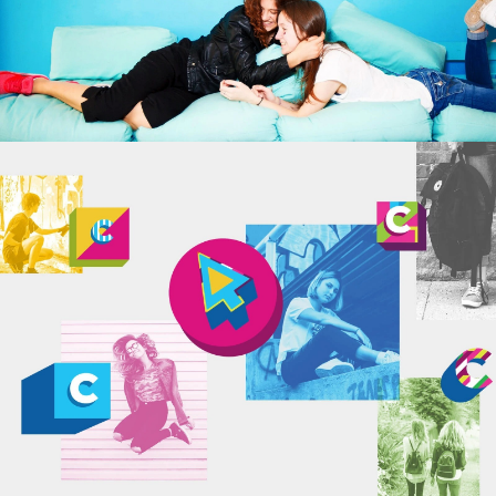
Звоните и пишите нам из
любого города и часового
пояса. Мы рады новым
знакомствам и интересным
задачам!
hello@mart.agency
8-800-333-71-34
Instagram
Behance
Telegram
VK