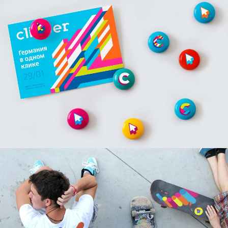
Визуальный образ
Основные приёмы в
фирменной графике —
объем и динамика. Вместо
конкретных образов мы
используем абстрактную
геометрию.
Игра с формой графики и
объёмом — важная
составляющая
визуального образа.