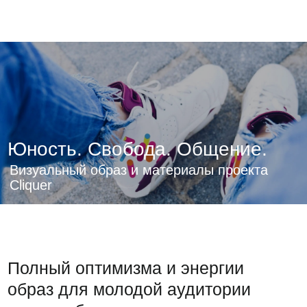
Яркий и энергичный
Cliquer сделан для
молодых. Он яркий, чтобы
отражать их энергию и не
теряться в ленте. И гибкий,
чтобы уметь меняться
вместе с аудиторией и
адаптироваться к разным
каналам коммуникации.